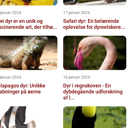
 januar 2024
17 januar 2024
wi dyr er en unik og
Safari dyr: En belærende
scinerende art, der tilhø...
oplevelse for dyreelskere...
 januar 2024
16 januar 2024
lapagos dyr: Unikke
Dyr i regnskoven - En
abninger på øerne
dybdegående udforskning
af l...