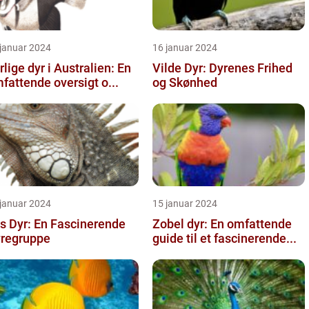
 januar 2024
16 januar 2024
rlige dyr i Australien: En
Vilde Dyr: Dyrenes Frihed
fattende oversigt o...
og Skønhed
 januar 2024
15 januar 2024
s Dyr: En Fascinerende
Zobel dyr: En omfattende
regruppe
guide til et fascinerende...