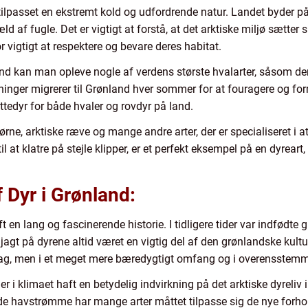
g tilpasset en ekstremt kold og udfordrende natur. Landet byder p
ld af fugle. Det er vigtigt at forstå, at det arktiske miljø sætte
r vigtigt at respektere og bevare deres habitat.
nd kan man opleve nogle af verdens største hvalarter, såsom d
nger migrerer til Grønland hver sommer for at fouragere og form
ttedyr for både hvaler og rovdyr på land.
rne, arktiske ræve og mange andre arter, der er specialiseret i a
l at klatre på stejle klipper, er et perfekt eksempel på en dyreart, d
f Dyr i Grønland:
ft en lang og fascinerende historie. I tidligere tider var indfød
r jagt på dyrene altid været en vigtig del af den grønlandske kultu
 dag, men i et meget mere bæredygtigt omfang og i overensstem
r i klimaet haft en betydelig indvirkning på det arktiske dyreliv
 havstrømme har mange arter måttet tilpasse sig de nye forhold. 