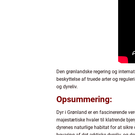
Den grønlandske regering og internat
beskyttelse af truede arter og reguler
og dyreliv.
Opsummering:
Dyr i Grønland er en fascinerende ver
majestætiske hvaler til klatrende bjer
dyrenes naturlige habitat for at sikr
bevaring af det arktiske dyreliv, og d