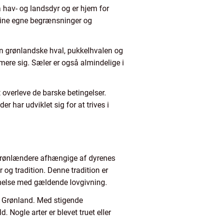
å hav- og landsdyr og er hjem for
r sine egne begrænsninger og
en grønlandske hval, pukkelhvalen og
ere sig. Sæler er også almindelige i
t overleve de barske betingelser.
er har udviklet sig for at trives i
te grønlændere afhængige af dyrenes
r og tradition. Denne tradition er
melse med gældende lovgivning.
 i Grønland. Med stigende
Nogle arter er blevet truet eller