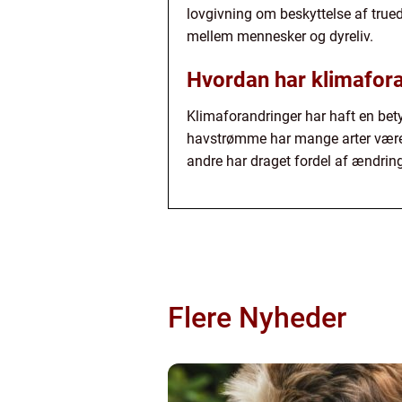
lovgivning om beskyttelse af truede 
mellem mennesker og dyreliv.
Hvordan har klimafora
Klimaforandringer har haft en bet
havstrømme har mange arter været n
andre har draget fordel af ændrin
Flere Nyheder