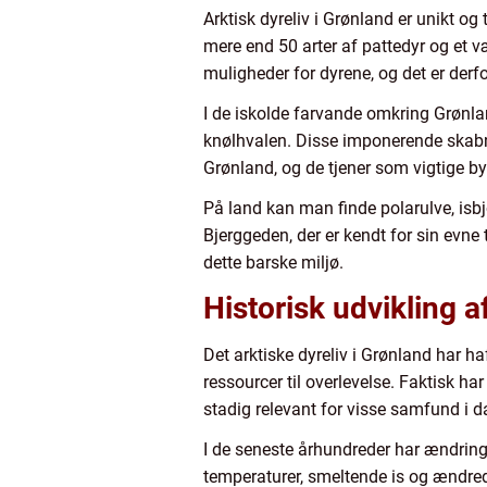
Arktisk dyreliv i Grønland er unikt o
mere end 50 arter af pattedyr og et væ
muligheder for dyrene, og det er derfo
I de iskolde farvande omkring Grønla
knølhvalen. Disse imponerende skabni
Grønland, og de tjener som vigtige by
På land kan man finde polarulve, isbjø
Bjerggeden, der er kendt for sin evne ti
dette barske miljø.
Historisk udvikling a
Det arktiske dyreliv i Grønland har ha
ressourcer til overlevelse. Faktisk ha
stadig relevant for visse samfund i
I de seneste århundreder har ændringe
temperaturer, smeltende is og ændrede