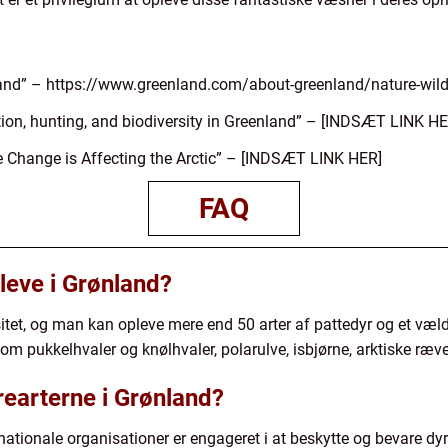
land” – https://www.greenland.com/about-greenland/nature-wild
on, hunting, and biodiversity in Greenland” – [INDSÆT LINK HE
 Change is Affecting the Arctic” – [INDSÆT LINK HER]
FAQ
leve i Grønland?
itet, og man kan opleve mere end 50 arter af pattedyr og et væld
som pukkelhvaler og knølhvaler, polarulve, isbjørne, arktiske ræv
earterne i Grønland?
ationale organisationer er engageret i at beskytte og bevare dyr