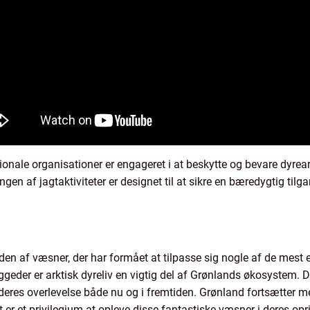
ionale organisationer er engageret i at beskytte og bevare dyre
ingen af jagtaktiviteter er designet til at sikre en bæredygtig ti
den af væsner, der har formået at tilpasse sig nogle af de mest 
ggeder er arktisk dyreliv en vigtig del af Grønlands økosystem. De
e deres overlevelse både nu og i fremtiden. Grønland fortsætter 
et er et privilegium at opleve disse fantastiske væsner i deres op