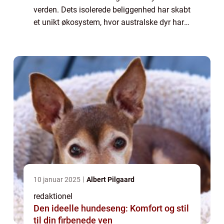
verden. Dets isolerede beliggenhed har skabt
et unikt økosystem, hvor australske dyr har
udviklet sig i isolation gennem millioner af
år. I denne artikel vil vi ud...
10 januar 2025
Albert Pilgaard
redaktionel
Den ideelle hundeseng: Komfort og stil
til din firbenede ven