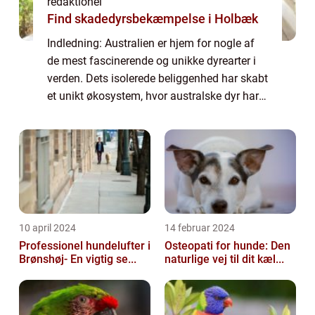
redaktionel
Find skadedyrsbekæmpelse i Holbæk
Indledning: Australien er hjem for nogle af
de mest fascinerende og unikke dyrearter i
verden. Dets isolerede beliggenhed har skabt
et unikt økosystem, hvor australske dyr har
udviklet sig i isolation gennem millioner af
år. I denne artikel vil vi ud...
10 april 2024
14 februar 2024
Professionel hundelufter i
Osteopati for hunde: Den
Brønshøj- En vigtig se...
naturlige vej til dit kæl...