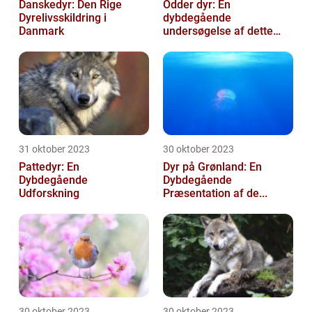
Danskedyr: Den Rige
Odder dyr: En
Dyrelivsskildring i
dybdegående
Danmark
undersøgelse af dette
fæ...
31 oktober 2023
30 oktober 2023
Pattedyr: En
Dyr på Grønland: En
Dybdegående
Dybdegående
Udforskning
Præsentation af de...
30 oktober 2023
30 oktober 2023