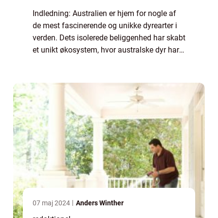
Indledning: Australien er hjem for nogle af
de mest fascinerende og unikke dyrearter i
verden. Dets isolerede beliggenhed har skabt
et unikt økosystem, hvor australske dyr har
udviklet sig i isolation gennem millioner af
år. I denne artikel vil vi ud...
07 maj 2024
Anders Winther