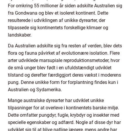
For omkring 55 millioner år siden adskilte Australien sig
fra Gondwana og blev et isoleret kontinent. Dette
resulterede i udviklingen af unikke dyrearter, der
tilpassede sig kontinentets forskellige klimaer og
landskaber.
Da Australien adskilte sig fra resten af verden, blev dets
flora og fauna påvirket af evolutionære isolation. Flere
arter udviklede marsupiale reproduktionsmetoder, hvor
de små unger blev født i en ufuldstændigt udviklet
tilstand og derefter færdiggjort deres vækst i moderens
pung. Denne unikke form for forplantning findes kun i
Australien og Sydamerika.
Mange australske dyrearter har udviklet unikke
tilpasninger for at overleve i kontinentets barske miljø.
Dette omfatter pungdyr, fugle, krybdyr og insekter med
specielle egenskaber og adfærd. Nogle af disse dyr har
udviklet sig til at blive natlige jægere, mens andre har