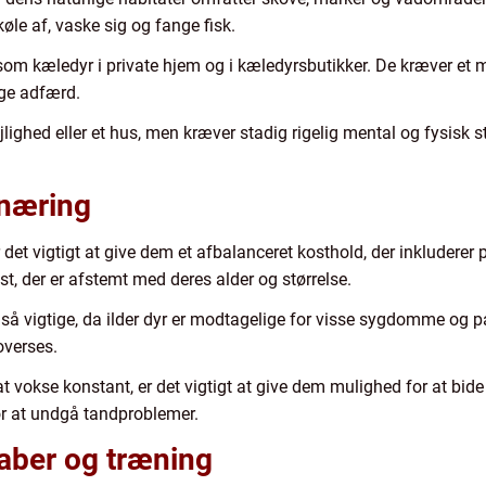
køle af, vaske sig og fange fisk.
t som kæledyr i private hjem og i kæledyrsbutikker. De kræver et m
ige adfærd.
lejlighed eller et hus, men kræver stadig rigelig mental og fysisk s
rnæring
 det vigtigt at give dem et afbalanceret kosthold, der inkluderer p
st, der er afstemt med deres alder og størrelse.
vigtige, da ilder dyr er modtagelige for visse sygdomme og pa
overses.
at vokse konstant, er det vigtigt at give dem mulighed for at bid
or at undgå tandproblemer.
aber og træning