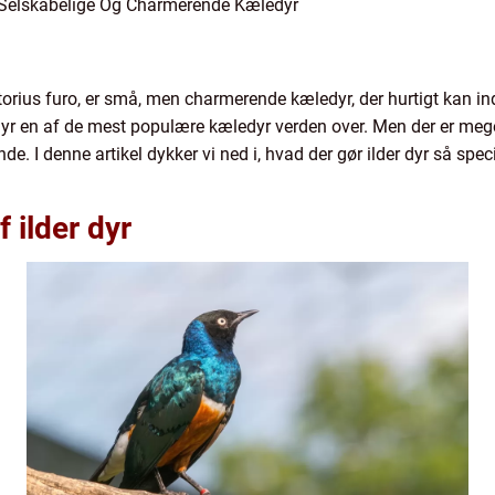
se Selskabelige Og Charmerende Kæledyr
orius furo, er små, men charmerende kæledyr, der hurtigt kan ind
r dyr en af de mest populære kæledyr verden over. Men der er me
. I denne artikel dykker vi ned i, hvad der gør ilder dyr så speci
f ilder dyr