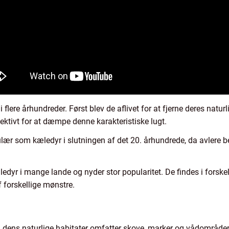
 flere århundreder. Først blev de aflivet for at fjerne deres naturl
ktivt for at dæmpe denne karakteristiske lugt.
lær som kæledyr i slutningen af det 20. århundrede, da avlere 
edyr i mange lande og nyder stor popularitet. De findes i forskell
 forskellige mønstre.
 og dens naturlige habitater omfatter skove, marker og vådområd