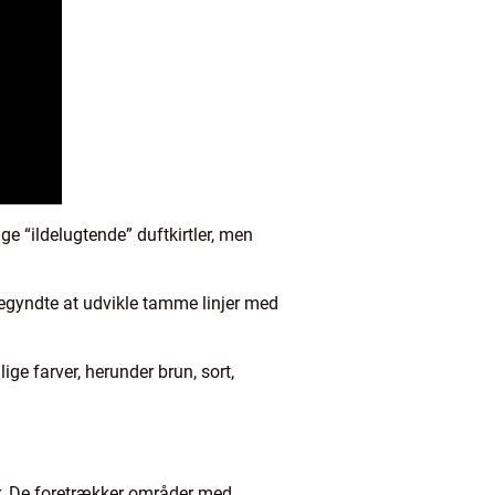
ige “ildelugtende” duftkirtler, men
begyndte at udvikle tamme linjer med
ige farver, herunder brun, sort,
er. De foretrækker områder med