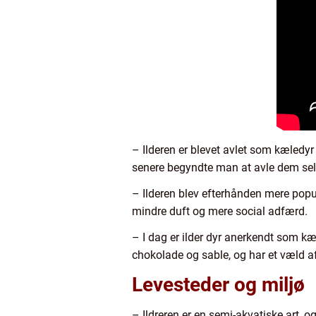
– Ilderen er blevet avlet som kæledyr i
senere begyndte man at avle dem sele
– Ilderen blev efterhånden mere popu
mindre duft og mere social adfærd.
– I dag er ilder dyr anerkendt som kæl
chokolade og sable, og har et væld af
Levesteder og miljø
– Ildreren er en semi-akvatiske art,