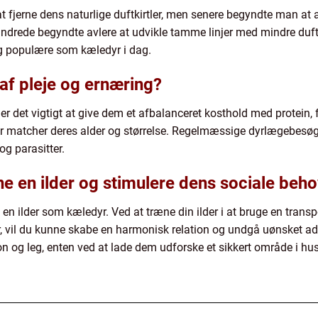
r at fjerne dens naturlige duftkirtler, men senere begyndte man a
hundrede begyndte avlere at udvikle tamme linjer med mindre duf
 og populære som kæledyr i dag.
af pleje og ernæring?
 er det vigtigt at give dem et afbalanceret kosthold med protein,
 der matcher deres alder og størrelse. Regelmæssige dyrlægebesøg e
g parasitter.
 en ilder og stimulere dens sociale beh
e en ilder som kæledyr. Ved at træne din ilder i at bruge en tran
il du kunne skabe en harmonisk relation og undgå uønsket adfæ
on og leg, enten ved at lade dem udforske et sikkert område i hu