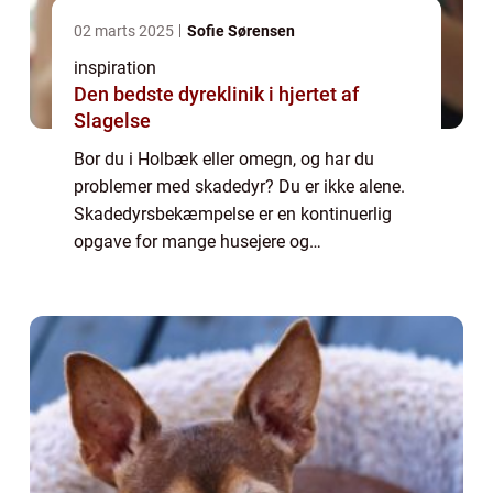
02 marts 2025
Sofie Sørensen
inspiration
Den bedste dyreklinik i hjertet af
Slagelse
Bor du i Holbæk eller omegn, og har du
problemer med skadedyr? Du er ikke alene.
Skadedyrsbekæmpelse er en kontinuerlig
opgave for mange husejere og
virksomheder, der kæmper med alt fra små
insekter til større gnavere. At holde disse
uønskede gæster ...