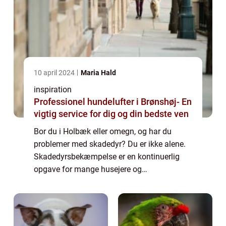
10 april 2024
Maria Hald
inspiration
Professionel hundelufter i Brønshøj- En
vigtig service for dig og din bedste ven
Bor du i Holbæk eller omegn, og har du
problemer med skadedyr? Du er ikke alene.
Skadedyrsbekæmpelse er en kontinuerlig
opgave for mange husejere og
virksomheder, der kæmper med alt fra små
insekter til større gnavere. At holde disse
uønskede gæster ...