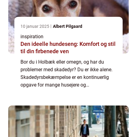
10 januar 2025
Albert Pilgaard
inspiration
Den ideelle hundeseng: Komfort og stil
til din firbenede ven
Bor du i Holbæk eller omegn, og har du
problemer med skadedyr? Du er ikke alene.
Skadedyrsbekæmpelse er en kontinuerlig
opgave for mange husejere og
virksomheder, der kæmper med alt fra små
insekter til større gnavere. At holde disse
uønskede gæster ...