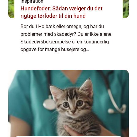
inspiration
Hundefoder: Sådan vælger du det
rigtige tørfoder til din hund
Bor du i Holbæk eller omegn, og har du
problemer med skadedyr? Du er ikke alene.
Skadedyrsbekæmpelse er en kontinuerlig
opgave for mange husejere og
virksomheder, der kæmper med alt fra små
insekter til større gnavere. At holde disse
uønskede gæster ...