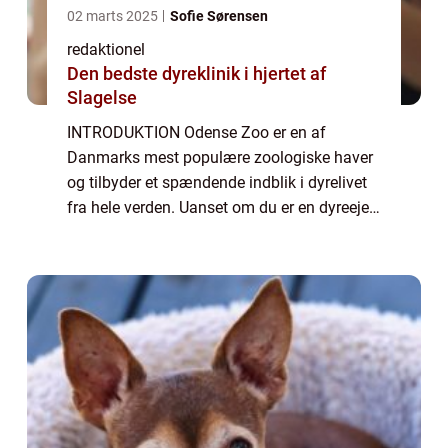
02 marts 2025
Sofie Sørensen
redaktionel
Den bedste dyreklinik i hjertet af
Slagelse
INTRODUKTION Odense Zoo er en af
Danmarks mest populære zoologiske haver
og tilbyder et spændende indblik i dyrelivet
fra hele verden. Uanset om du er en dyreejer,
en dyreelsker eller bare generelt interesseret i
dyreliv, kan du forvente at blive ove...