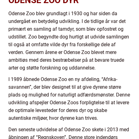
ODENSE ZOO DYR
Odense Zoo blev grundlagt i 1930 og har siden da
undergået en betydelig udvikling. I de tidlige år var det
primært en samling af tamdyr, som blev opfostret og
udstillet. Zoo begyndte dog hurtigt at udvide samlingen
til også at omfatte vilde dyr fra forskellige dele af
verden. Gennem årene er Odense Zoo blevet mere
ambitiøs med deres bestræbelser på at bevare truede
arter og støtte forskning og uddannelse.
I 1989 åbnede Odense Zoo en ny afdeling, “Afrika-
savannen”, der blev designet til at give dyrene større
plads og mulighed for naturligt adfærdsmønster. Denne
udvikling afspejler Odense Zoos forpligtelse til at levere
de optimale levesteder for deres dyr og skabe
autentiske miljøer, hvor dyrene kan trives.
Den seneste udvidelse af Odense Zoo skete i 2013 med
åbningen af “Regnskoven”. Denne store indendørs