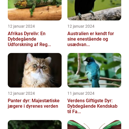
12 januar 2024
12 januar 2024
Afrikas Dyreliv: En
Australien er kendt for
Dybdegående
sine enestående og
Udforskning af Reg...
usædvan...
12 januar 2024
11 januar 2024
Panter dyr: Majestætiske
Verdens Giftigste Dyr:
jægere i dyrenes verden
Dybdegående Kendskab
til Fa...