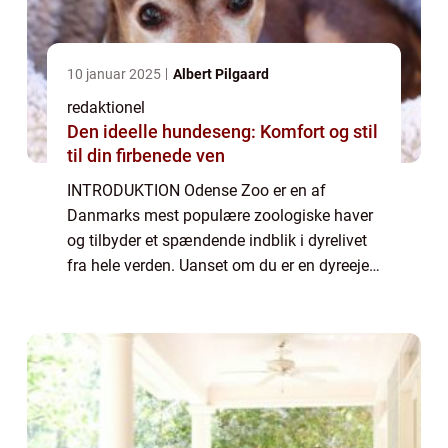
10 januar 2025
Albert Pilgaard
redaktionel
Den ideelle hundeseng: Komfort og stil
til din firbenede ven
INTRODUKTION Odense Zoo er en af
Danmarks mest populære zoologiske haver
og tilbyder et spændende indblik i dyrelivet
fra hele verden. Uanset om du er en dyreejer,
en dyreelsker eller bare generelt interesseret i
dyreliv, kan du forvente at blive ove...