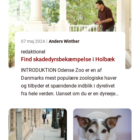
07 maj 2024
Anders Winther
redaktionel
Find skadedyrsbekæmpelse i Holbæk
INTRODUKTION Odense Zoo er en af
Danmarks mest populære zoologiske haver
og tilbyder et spændende indblik i dyrelivet
fra hele verden. Uanset om du er en dyreejer,
en dyreelsker eller bare generelt interesseret i
dyreliv, kan du forvente at blive ove...