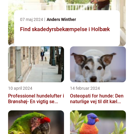
07 maj 2024
Anders Winther
Find skadedyrsbekæmpelse i Holbæk
10 april 2024
14 februar 2024
Professionel hundelufter i
Osteopati for hunde: Den
Brønshøj- En vigtig se...
naturlige vej til dit kæl...