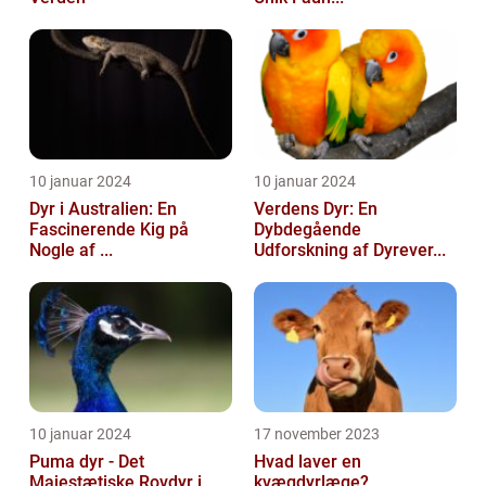
10 januar 2024
10 januar 2024
Dyr i Australien: En
Verdens Dyr: En
Fascinerende Kig på
Dybdegående
Nogle af ...
Udforskning af Dyrever...
10 januar 2024
17 november 2023
Puma dyr - Det
Hvad laver en
Majestætiske Rovdyr i
kvægdyrlæge?