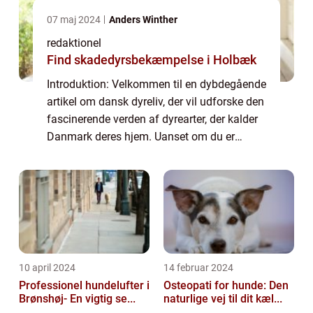
07 maj 2024
Anders Winther
redaktionel
Find skadedyrsbekæmpelse i Holbæk
Introduktion: Velkommen til en dybdegående
artikel om dansk dyreliv, der vil udforske den
fascinerende verden af dyrearter, der kalder
Danmark deres hjem. Uanset om du er
dyreejer, dyreelsker eller blot interesseret i at
lære mere om dyreliv, vil den...
10 april 2024
14 februar 2024
Professionel hundelufter i
Osteopati for hunde: Den
Brønshøj- En vigtig se...
naturlige vej til dit kæl...